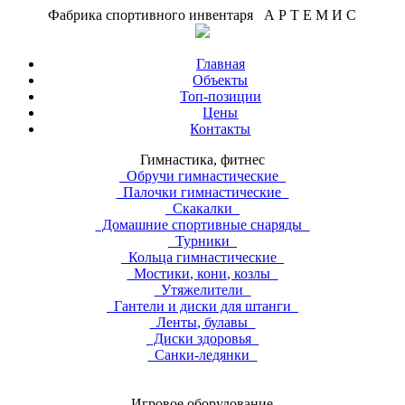
Фабрика спортивного инвентаря А Р Т Е М И С
Главная
Объекты
Топ-позиции
Цены
Контакты
Гимнастика, фитнес
Обручи гимнастические
Палочки гимнастические
Скакалки
Домашние спортивные снаряды
Турники
Кольца гимнастические
Мостики, кони, козлы
Утяжелители
Гантели и диски для штанги
Ленты, булавы
Диски здоровья
Санки-ледянки
Игровое оборудование