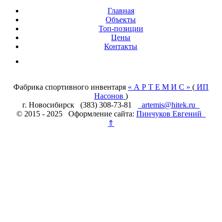
Главная
Объекты
Топ-позиции
Цены
Контакты
Фабрика спортивного инвентаря
« А Р Т Е М И С »
(
ИП
Насонов
)
г. Новосибирск (383) 308-73-81
artemis@hitek.ru
© 2015 - 2025 Оформление сайта:
Пинчуков Евгений
⇑