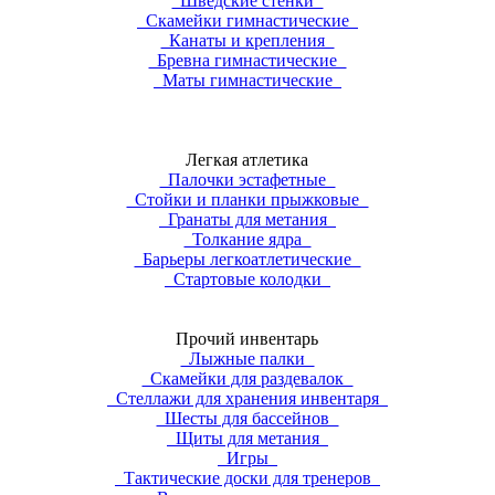
Шведские стенки
Скамейки гимнастические
Канаты и крепления
Бревна гимнастические
Маты гимнастические
Легкая атлетика
Палочки эстафетные
Стойки и планки прыжковые
Гранаты для метания
Толкание ядра
Барьеры легкоатлетические
Стартовые колодки
Прочий инвентарь
Лыжные палки
Скамейки для раздевалок
Стеллажи для хранения инвентаря
Шесты для бассейнов
Щиты для метания
Игры
Тактические доски для тренеров