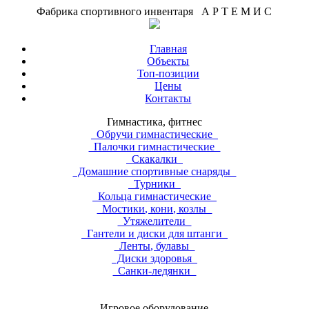
Фабрика спортивного инвентаря А Р Т Е М И С
Главная
Объекты
Топ-позиции
Цены
Контакты
Гимнастика, фитнес
Обручи гимнастические
Палочки гимнастические
Скакалки
Домашние спортивные снаряды
Турники
Кольца гимнастические
Мостики, кони, козлы
Утяжелители
Гантели и диски для штанги
Ленты, булавы
Диски здоровья
Санки-ледянки
Игровое оборудование