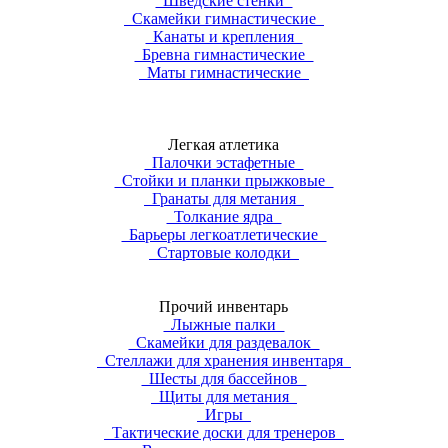
Шведские стенки
Скамейки гимнастические
Канаты и крепления
Бревна гимнастические
Маты гимнастические
Легкая атлетика
Палочки эстафетные
Стойки и планки прыжковые
Гранаты для метания
Толкание ядра
Барьеры легкоатлетические
Стартовые колодки
Прочий инвентарь
Лыжные палки
Скамейки для раздевалок
Стеллажи для хранения инвентаря
Шесты для бассейнов
Щиты для метания
Игры
Тактические доски для тренеров