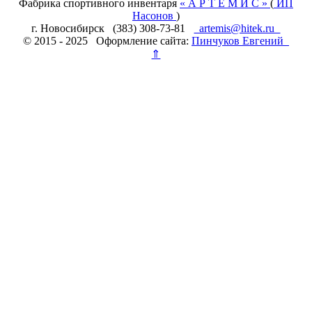
Фабрика спортивного инвентаря
« А Р Т Е М И С »
(
ИП
Насонов
)
г. Новосибирск (383) 308-73-81
artemis@hitek.ru
© 2015 - 2025 Оформление сайта:
Пинчуков Евгений
⇑