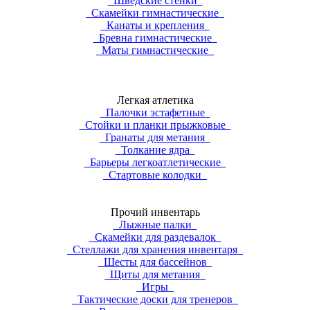
Шведские стенки
Скамейки гимнастические
Канаты и крепления
Бревна гимнастические
Маты гимнастические
Легкая атлетика
Палочки эстафетные
Стойки и планки прыжковые
Гранаты для метания
Толкание ядра
Барьеры легкоатлетические
Стартовые колодки
Прочий инвентарь
Лыжные палки
Скамейки для раздевалок
Стеллажи для хранения инвентаря
Шесты для бассейнов
Щиты для метания
Игры
Тактические доски для тренеров