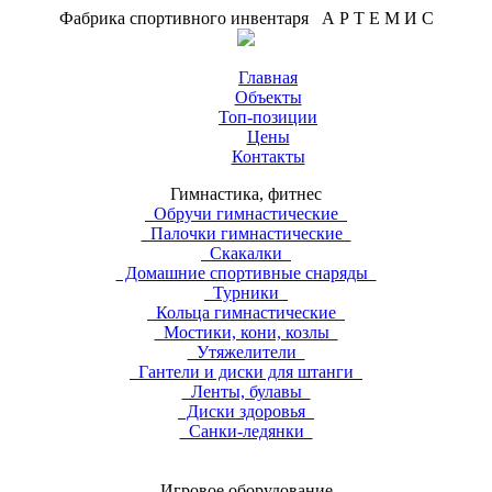
Фабрика спортивного инвентаря А Р Т Е М И С
Главная
Объекты
Топ-позиции
Цены
Контакты
Гимнастика, фитнес
Обручи гимнастические
Палочки гимнастические
Скакалки
Домашние спортивные снаряды
Турники
Кольца гимнастические
Мостики, кони, козлы
Утяжелители
Гантели и диски для штанги
Ленты, булавы
Диски здоровья
Санки-ледянки
Игровое оборудование