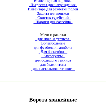
Велосипедная парковка
Пьедестал для награждения
Инвентарь для разметки полей
Защита для коньков
Свисток судейский
Шарики для бассейна
Мячи и ракетки
для ЛФК и фитнеса
Волейбольные
для футбола и гандбола
Для баскетбола
Аксессуары
для большого тенниса
для бадминтона
для настольного тенниса
Ворота хоккейные