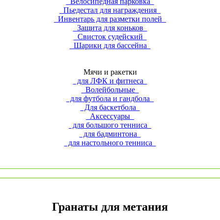
Велосипедная парковка
Пьедестал для награждения
Инвентарь для разметки полей
Защита для коньков
Свисток судейский
Шарики для бассейна
Мячи и ракетки
для ЛФК и фитнеса
Волейбольные
для футбола и гандбола
Для баскетбола
Аксессуары
для большого тенниса
для бадминтона
для настольного тенниса
Гранаты для метания