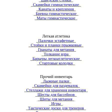
Шведские стенки
Скамейки гимнастические
Канаты и крепления
Бревна гимнастические
Маты гимнастические
Легкая атлетика
Палочки эстафетные
Стойки и планки прыжковые
Гранаты для метания
Толкание ядра
Барьеры легкоатлетические
Стартовые колодки
Прочий инвентарь
Лыжные палки
Скамейки для раздевалок
Стеллажи для хранения инвентаря
Шесты для бассейнов
Щиты для метания
Игры
Тактические доски для тренеров