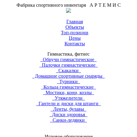
Фабрика спортивного инвентаря А Р Т Е М И С
Главная
Объекты
Топ-позиции
Цены
Контакты
Гимнастика, фитнес
Обручи гимнастические
Палочки гимнастические
Скакалки
Домашние спортивные снаряды
Турники
Кольца гимнастические
Мостики, кони, козлы
Утяжелители
Гантели и диски для штанги
Ленты, булавы
Диски здоровья
Санки-ледянки
Игровое оборудование