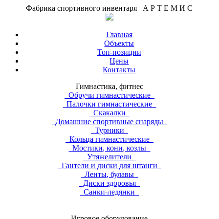
Фабрика спортивного инвентаря А Р Т Е М И С
Главная
Объекты
Топ-позиции
Цены
Контакты
Гимнастика, фитнес
Обручи гимнастические
Палочки гимнастические
Скакалки
Домашние спортивные снаряды
Турники
Кольца гимнастические
Мостики, кони, козлы
Утяжелители
Гантели и диски для штанги
Ленты, булавы
Диски здоровья
Санки-ледянки
Игровое оборудование