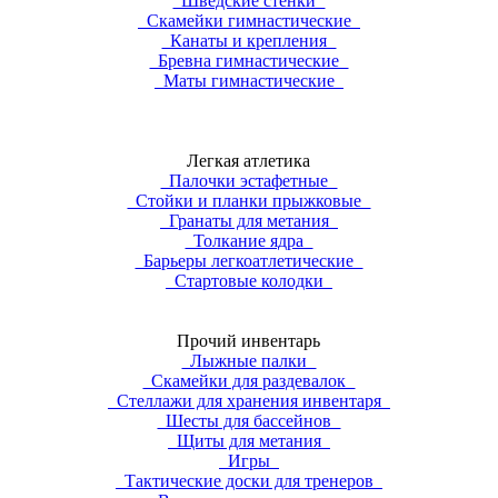
Шведские стенки
Скамейки гимнастические
Канаты и крепления
Бревна гимнастические
Маты гимнастические
Легкая атлетика
Палочки эстафетные
Стойки и планки прыжковые
Гранаты для метания
Толкание ядра
Барьеры легкоатлетические
Стартовые колодки
Прочий инвентарь
Лыжные палки
Скамейки для раздевалок
Стеллажи для хранения инвентаря
Шесты для бассейнов
Щиты для метания
Игры
Тактические доски для тренеров