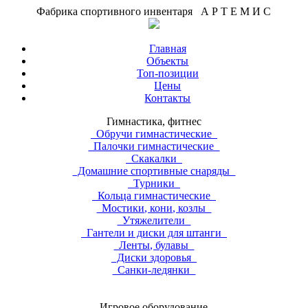
Фабрика спортивного инвентаря А Р Т Е М И С
Главная
Объекты
Топ-позиции
Цены
Контакты
Гимнастика, фитнес
Обручи гимнастические
Палочки гимнастические
Скакалки
Домашние спортивные снаряды
Турники
Кольца гимнастические
Мостики, кони, козлы
Утяжелители
Гантели и диски для штанги
Ленты, булавы
Диски здоровья
Санки-ледянки
Игровое оборудование