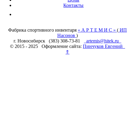
Контакты
Фабрика спортивного инвентаря
« А Р Т Е М И С »
(
ИП
Насонов
)
г. Новосибирск (383) 308-73-81
artemis@hitek.ru
© 2015 - 2025 Оформление сайта:
Пинчуков Евгений
⇑