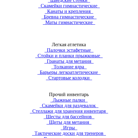
Шведские стенки
Скамейки гимнастические
Канаты и крепления
Бревна гимнастические
Маты гимнастические
Легкая атлетика
Палочки эстафетные
Стойки и планки прыжковые
Гранаты для метания
Толкание ядра
Барьеры легкоатлетические
Стартовые колодки
Прочий инвентарь
Лыжные палки
Скамейки для раздевалок
Стеллажи для хранения инвентаря
Шесты для бассейнов
Щиты для метания
Игры
Тактические доски для тренеров