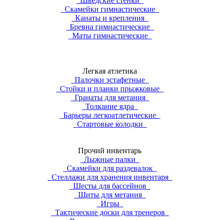
Шведские стенки
Скамейки гимнастические
Канаты и крепления
Бревна гимнастические
Маты гимнастические
Легкая атлетика
Палочки эстафетные
Стойки и планки прыжковые
Гранаты для метания
Толкание ядра
Барьеры легкоатлетические
Стартовые колодки
Прочий инвентарь
Лыжные палки
Скамейки для раздевалок
Стеллажи для хранения инвентаря
Шесты для бассейнов
Щиты для метания
Игры
Тактические доски для тренеров