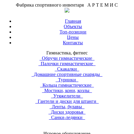
Фабрика спортивного инвентаря А Р Т Е М И С
Главная
Объекты
Топ-позиции
Цены
Контакты
Гимнастика, фитнес
Обручи гимнастические
Палочки гимнастические
Скакалки
Домашние спортивные снаряды
Турники
Кольца гимнастические
Мостики, кони, козлы
Утяжелители
Гантели и диски для штанги
Ленты, булавы
Диски здоровья
Санки-ледянки
Игровое оборудование