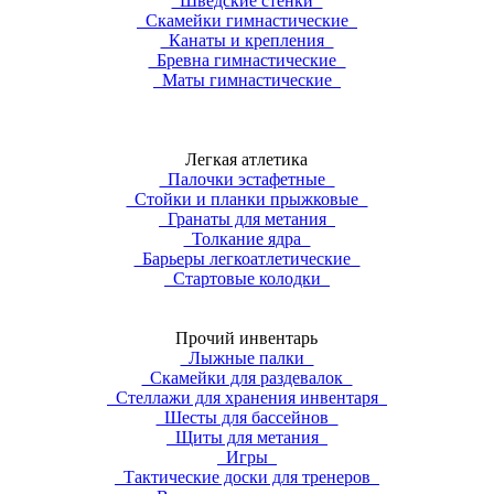
Шведские стенки
Скамейки гимнастические
Канаты и крепления
Бревна гимнастические
Маты гимнастические
Легкая атлетика
Палочки эстафетные
Стойки и планки прыжковые
Гранаты для метания
Толкание ядра
Барьеры легкоатлетические
Стартовые колодки
Прочий инвентарь
Лыжные палки
Скамейки для раздевалок
Стеллажи для хранения инвентаря
Шесты для бассейнов
Щиты для метания
Игры
Тактические доски для тренеров