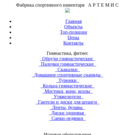
Фабрика спортивного инвентаря А Р Т Е М И С
Главная
Объекты
Топ-позиции
Цены
Контакты
Гимнастика, фитнес
Обручи гимнастические
Палочки гимнастические
Скакалки
Домашние спортивные снаряды
Турники
Кольца гимнастические
Мостики, кони, козлы
Утяжелители
Гантели и диски для штанги
Ленты, булавы
Диски здоровья
Санки-ледянки
Игровое оборудование