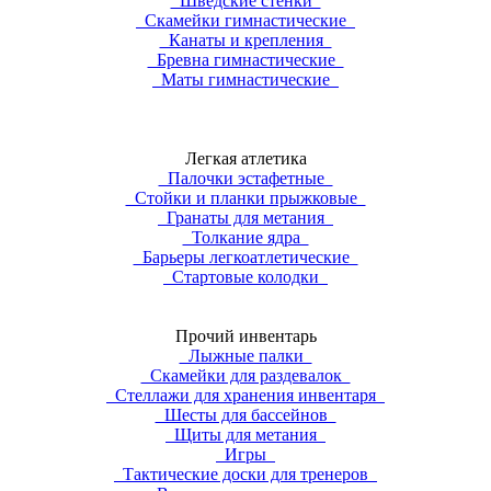
Шведские стенки
Скамейки гимнастические
Канаты и крепления
Бревна гимнастические
Маты гимнастические
Легкая атлетика
Палочки эстафетные
Стойки и планки прыжковые
Гранаты для метания
Толкание ядра
Барьеры легкоатлетические
Стартовые колодки
Прочий инвентарь
Лыжные палки
Скамейки для раздевалок
Стеллажи для хранения инвентаря
Шесты для бассейнов
Щиты для метания
Игры
Тактические доски для тренеров