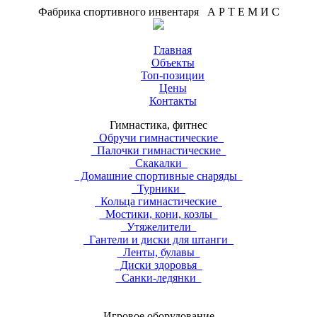
Фабрика спортивного инвентаря А Р Т Е М И С
Главная
Объекты
Топ-позиции
Цены
Контакты
Гимнастика, фитнес
Обручи гимнастические
Палочки гимнастические
Скакалки
Домашние спортивные снаряды
Турники
Кольца гимнастические
Мостики, кони, козлы
Утяжелители
Гантели и диски для штанги
Ленты, булавы
Диски здоровья
Санки-ледянки
Игровое оборудование